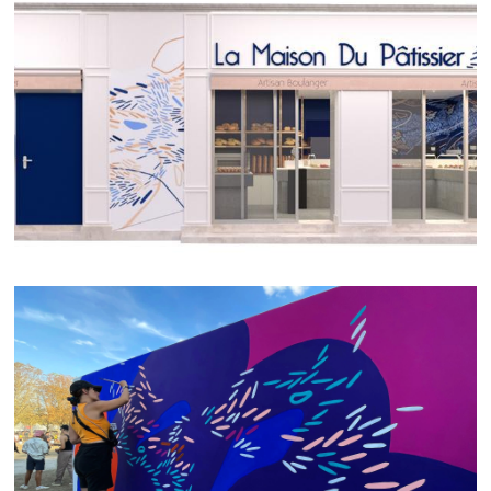
LA MAISON DU PÂTISSIER
ROCK EN SEINE 2022