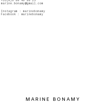
+33(0)6 80 46 88 23
marine.bonamy@gmail.com
Instagram : marinebonamy
Facebook : marinebonamy
MARINE BONAMY